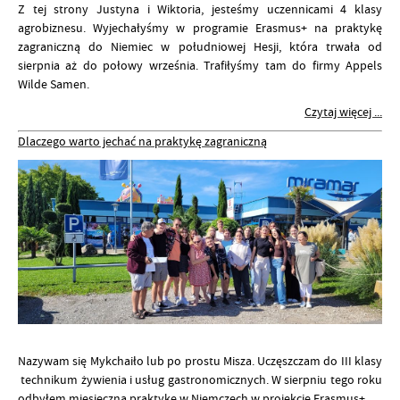
Z tej strony Justyna i Wiktoria, jesteśmy uczennicami 4 klasy
agrobiznesu. Wyjechałyśmy w programie Erasmus+ na praktykę
zagraniczną do Niemiec w południowej Hesji, która trwała od
sierpnia aż do połowy września. Trafiłyśmy tam do firmy Appels
Wilde Samen.
Czytaj więcej ...
Dlaczego warto jechać na praktykę zagraniczną
Nazywam się Mykchaiło lub po prostu Misza. Uczęszczam do III klasy
technikum żywienia i usług gastronomicznych. W sierpniu tego roku
odbyłem miesięczną praktykę w Niemczech w projekcie Erasmus+.