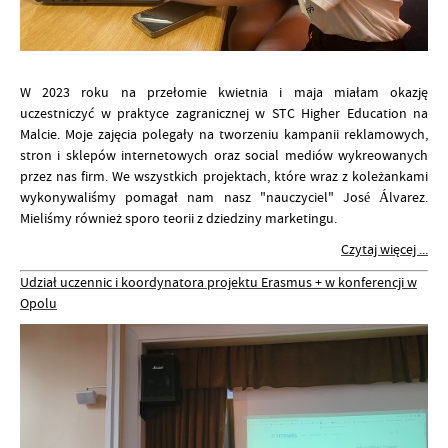
W 2023 roku na przełomie kwietnia i maja miałam okazję
uczestniczyć w praktyce zagranicznej w STC Higher Education na
Malcie. Moje zajęcia polegały na tworzeniu kampanii reklamowych,
stron i sklepów internetowych oraz social mediów wykreowanych
przez nas firm. We wszystkich projektach, które wraz z koleżankami
wykonywaliśmy pomagał nam nasz "nauczyciel" José Álvarez.
Mieliśmy również sporo teorii z dziedziny marketingu.
Czytaj więcej ...
Udział uczennic i koordynatora projektu Erasmus + w konferencji w
Opolu