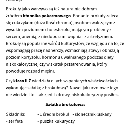
Brokuły jako warzywo są też naturalnie dobrym
błonnika pokarmowego
źródłem
. Ponadto brokuły zaleca
się cukrzykom (duża ilość chromu), osobom walczącym z
wysokim poziomem cholesterolu, mającym problemy z
sercem, anemią, z niedoborami wapnia i z artretyzmem.
Brokuły są popularne wśród kulturystów, ze względu na to, że
wspomagają pracę nadnerczy, wzmacniają stawy i obniżają
poziom kortyzolu, hormonu uwalnianego podczas diety
niskokalorycznej czy w skutek przetrenowania, który
powoduje rozpad mięśni.
klasa II Ż
Czy
wiedziała o tych wspaniałych właściwościach
wykonując sałatkę z brokułową? Nawet jak uczniowie tego
nie wiedzieli to i tak zjedli zdrowy, niskokaloryczny posiłek.
Sałatka brokułowa:
Składniki: - 1 średni brokuł - słonecznik łuskany
- ser feta - puszka kukurydzy