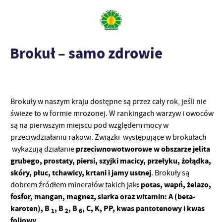
Brokuł – samo zdrowie
Brokuły w naszym kraju dostępne są przez cały rok, jeśli nie
świeże to w formie mrożonej. W rankingach warzyw i owoców
są na pierwszym miejscu pod względem mocy w
przeciwdziałaniu rakowi. Związki występujące w brokułach
przeciwnowotworowe w obszarze jelita
wykazują działanie
grubego, prostaty, piersi, szyjki macicy, przełyku, żołądka,
skóry, płuc, tchawicy, krtani i jamy ustnej
. Brokuły są
: potas, wapń, żelazo,
dobrem źródłem minerałów takich jak
fosfor, mangan, magnez, siarka oraz witamin: A (beta-
karoten), B
, B
, B
, C, K, PP, kwas pantotenowy i kwas
1
2
6
foliowy
.