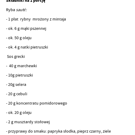
Składniki na 1 porcję
Ryba
sauté:
- 1 płat rybny mrożony z mintaja
- ok. 6 g mąki pszennej
- ok. 50 g oleju
- ok. 4 g natki pietruszki
Sos grecki
- 40 g marchewki
- 10g pietruszki
- 20g selera
- 20 g cebuli
- 20 g koncentratu pomidorowego
- ok. 20 g oleju
- 2 g musztardy stołowej
- przyprawy do smaku: papryka słodka, pieprz czarny, ziele