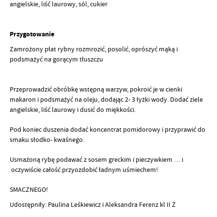
angielskie, liść laurowy, sól, cukier
Przygotowanie
Zamrożony płat rybny rozmrozić, posolić, oprószyć mąką i
podsmażyć na gorącym tłuszczu
Przeprowadzić obróbkę wstępną warzyw, pokroić je w cienki
makaron i podsmażyć na oleju, dodając 2- 3 łyżki wody. Dodać ziele
angielskie, liść laurowy i dusić do miękkości.
Pod koniec duszenia dodać koncentrat pomidorowy i przyprawić do
smaku słodko- kwaśnego.
Usmażoną rybę podawać z sosem greckim i pieczywkiem … i
oczywiście całość przyozdobić ładnym uśmiechem!
SMACZNEGO!
Udostępniły: Paulina Leśkiewicz i Aleksandra Ferenz kl II Ż